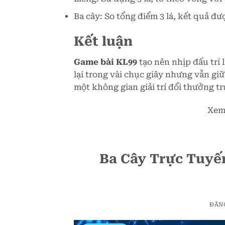
Ba cây: So tổng điểm 3 lá, kết quả đư
Kết luận
Game bài KL99
tạo nên nhịp đấu trí 
lại trong vài chục giây nhưng vẫn gi
một không gian giải trí đổi thưởng tr
Xem 
Ba Cây Trực Tuyế
ĐĂN