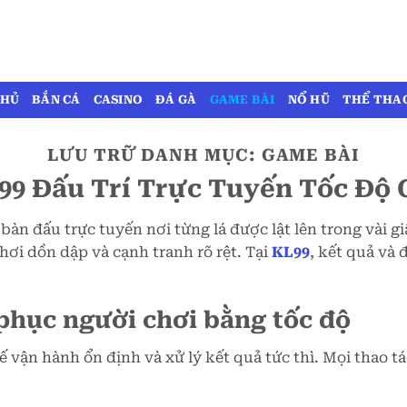
HỦ
BẮN CÁ
CASINO
ĐÁ GÀ
GAME BÀI
NỔ HŨ
THỂ THA
LƯU TRỮ DANH MỤC:
GAME BÀI
99 Đấu Trí Trực Tuyến Tốc Độ 
n đấu trực tuyến nơi từng lá được lật lên trong vài g
hơi dồn dập và cạnh tranh rõ rệt. Tại
KL99
, kết quả và
phục người chơi bằng tốc độ
 vận hành ổn định và xử lý kết quả tức thì. Mọi thao t