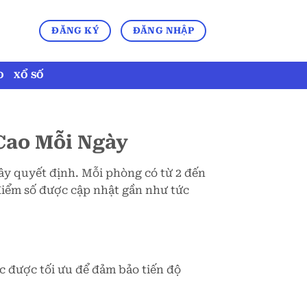
ĐĂNG KÝ
ĐĂNG NHẬP
O
XỔ SỐ
Cao Mỗi Ngày
iây quyết định. Mỗi phòng có từ 2 đến
 điểm số được cập nhật gần như tức
ác được tối ưu để đảm bảo tiến độ