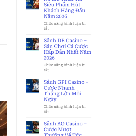
Dẫn
Nổ
Siêu Phẩm Hút
Hũ
Khách Hàng Đầu
–
Năm 2026
Game
Bắn
Chức năng bình luận bị
Cá
ở
tắt
Đổi
Nổ
Thưởng
Hũ
Sảnh DB Casino –
Hot
Thần
Sân Chơi Cá Cược
Hit
Tài
Hấp Dẫn Nhất Năm
Hàng
–
2026
Đầu
Siêu
2026
Phẩm
Chức năng bình luận bị
Hút
ở
tắt
Khách
Sảnh
Hàng
DB
Sảnh GPI Casino –
Đầu
Casino
Cược Nhanh
Năm
–
Thắng Lớn Mỗi
2026
Sân
Ngày
Chơi
Cá
Chức năng bình luận bị
Cược
ở
tắt
Hấp
Sảnh
Dẫn
GPI
Sảnh AG Casino –
Nhất
Casino
Cược Mượt
Năm
–
Thưởng Về Tức