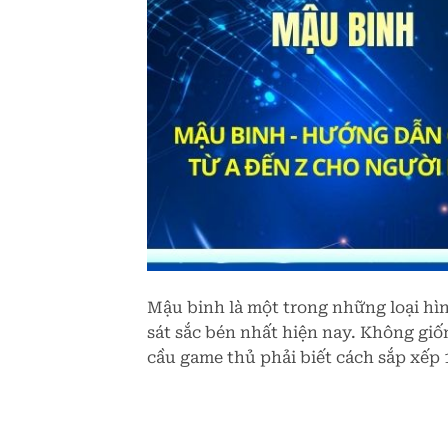
Mậu binh là một trong những loại hì
sát sắc bén nhất hiện nay. Không giố
cầu game thủ phải biết cách sắp xếp 1