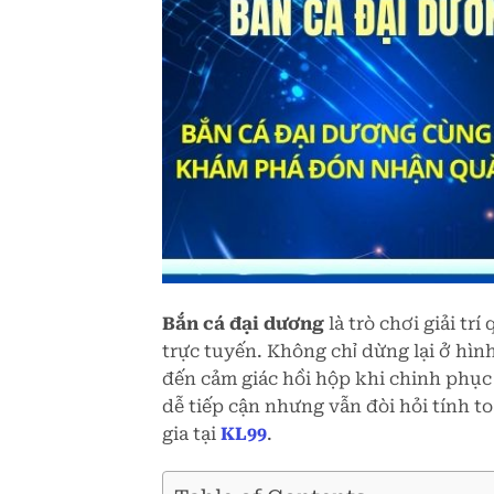
Bắn cá đại dương
là trò chơi giải tr
trực tuyến. Không chỉ dừng lại ở hìn
đến cảm giác hồi hộp khi chinh phục 
dễ tiếp cận nhưng vẫn đòi hỏi tính 
gia tại
KL99
.