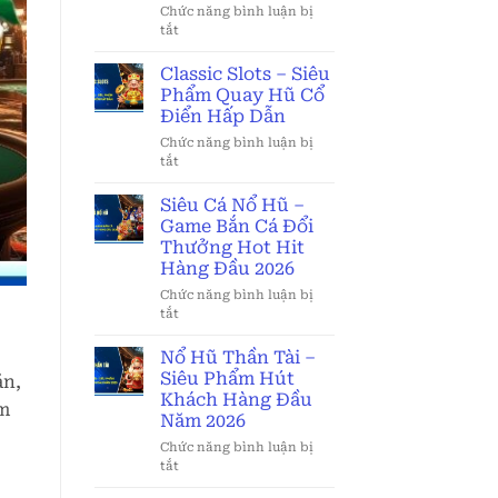
Thành
Chức năng bình luận bị
Đại
ở
tắt
Gia
Nổ
Trong
Hũ
Classic Slots – Siêu
Tầm
Kim
Phẩm Quay Hũ Cổ
Tay
Cương
Điển Hấp Dẫn
Phát
Chức năng bình luận bị
Tài
ở
tắt
–
Classic
Mở
Slots
Ra
Siêu Cá Nổ Hũ –
–
Cơ
Game Bắn Cá Đổi
Siêu
Hội
Thưởng Hot Hit
Phẩm
Săn
Hàng Đầu 2026
Quay
Jackpot
Hũ
Khủng
Chức năng bình luận bị
Cổ
ở
tắt
Điển
Siêu
Hấp
Cá
Nổ Hũ Thần Tài –
Dẫn
Nổ
Siêu Phẩm Hút
ản,
Hũ
Khách Hàng Đầu
am
–
Năm 2026
Game
Bắn
Chức năng bình luận bị
Cá
ở
tắt
Đổi
Nổ