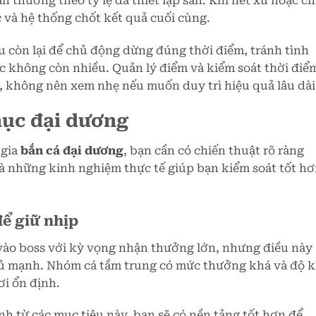
n thưởng theo tỷ lệ đã thiết lập sẵn. Khi hết xu hoặc c
c và hệ thống chốt kết quả cuối cùng.
xu còn lại để chủ động dừng đúng thời điểm, tránh tình
c không còn nhiều. Quản lý điểm và kiểm soát thời điể
t, không nên xem nhẹ nếu muốn duy trì hiệu quả lâu dài
hục đại dương
 gia
bắn cá đại dương
, bạn cần có chiến thuật rõ ràng
là những kinh nghiệm thực tế giúp bạn kiểm soát tốt h
ể giữ nhịp
vào boss với kỳ vọng nhận thưởng lớn, nhưng điều này
đủ mạnh. Nhóm cá tầm trung có mức thưởng khá và độ 
ơi ổn định.
nh từ các mục tiêu này, bạn sẽ có nền tảng tốt hơn để