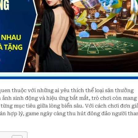
í quen thuộc với những ai yêu thích thể loại săn thưởng
h ảnh sinh động và hiệu ứng bắt mắt, trò chơi còn mang
từng mục tiêu giữa lòng biển sâu. Với cách chơi đơn gi
toán hợp lý, game ngày càng thu hút đông đảo người th