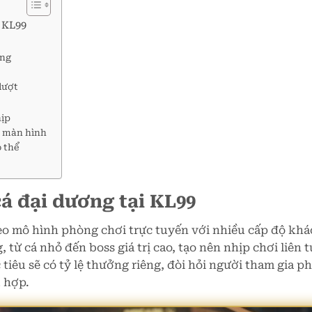
i KL99
ơng
lượt
hịp
i màn hình
 thể
cá đại dương tại KL99
o mô hình phòng chơi trực tuyến với nhiều cấp độ khá
 từ cá nhỏ đến boss giá trị cao, tạo nên nhịp chơi liên 
iêu sẽ có tỷ lệ thưởng riêng, đòi hỏi người tham gia ph
ù hợp.