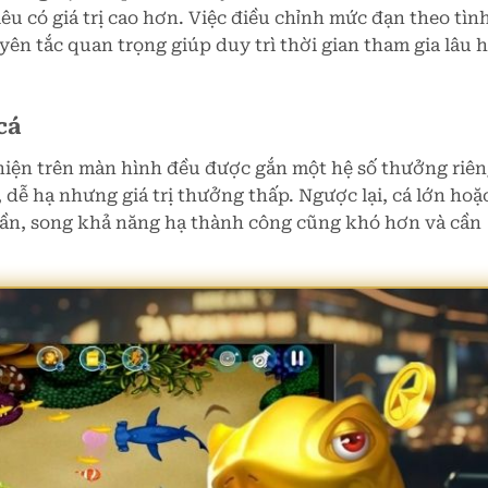
êu có giá trị cao hơn. Việc điều chỉnh mức đạn theo tìn
yên tắc quan trọng giúp duy trì thời gian tham gia lâu 
cá
hiện trên màn hình đều được gắn một hệ số thưởng riên
 dễ hạ nhưng giá trị thưởng thấp. Ngược lại, cá lớn hoặ
lần, song khả năng hạ thành công cũng khó hơn và cần