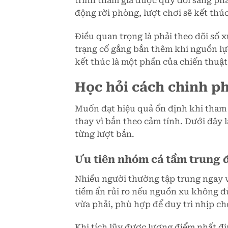
trình tham gia được quy đổi sang phầ
động rời phòng, lượt chơi sẽ kết thú
Điều quan trọng là phải theo dõi số 
trạng cố gắng bắn thêm khi nguồn lự
kết thúc là một phần của chiến thuậ
Học hỏi cách chinh p
Muốn đạt hiệu quả ổn định khi tham
thay vì bắn theo cảm tính. Dưới đây 
từng lượt bắn.
Ưu tiên nhóm cá tầm trung đ
Nhiều người thường tập trung ngay 
tiềm ẩn rủi ro nếu nguồn xu không 
vừa phải, phù hợp để duy trì nhịp ch
Khi tích lũy được lượng điểm nhất đị