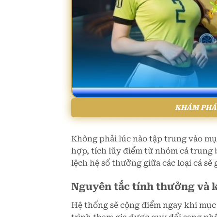
KHÁM PHÁ
Không phải lúc nào tập trung vào mụ
hợp, tích lũy điểm từ nhóm cá trung b
lệch hệ số thưởng giữa các loại cá s
Nguyên tắc tính thưởng và k
Hệ thống sẽ cộng điểm ngay khi mục 