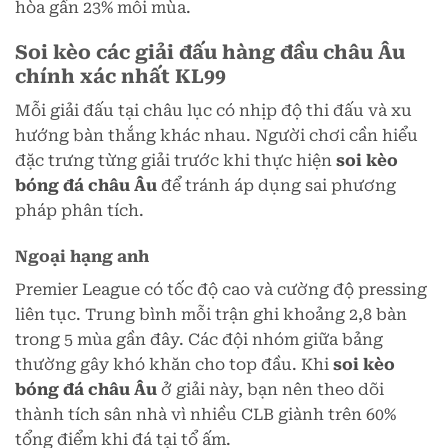
hòa gần 23% mỗi mùa.
Soi kèo các giải đấu hàng đầu châu Âu
chính xác nhất KL99
Mỗi giải đấu tại châu lục có nhịp độ thi đấu và xu
hướng bàn thắng khác nhau. Người chơi cần hiểu
đặc trưng từng giải trước khi thực hiện
soi kèo
bóng đá châu Âu
để tránh áp dụng sai phương
pháp phân tích.
Ngoại hạng anh
Premier League có tốc độ cao và cường độ pressing
liên tục. Trung bình mỗi trận ghi khoảng 2,8 bàn
trong 5 mùa gần đây. Các đội nhóm giữa bảng
thường gây khó khăn cho top đầu. Khi
soi kèo
bóng đá châu Âu
ở giải này, bạn nên theo dõi
thành tích sân nhà vì nhiều CLB giành trên 60%
tổng điểm khi đá tại tổ ấm.