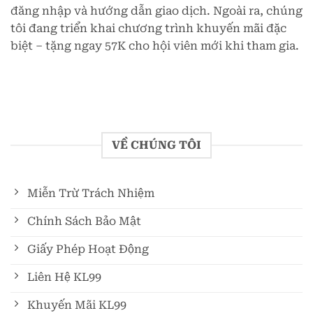
đăng nhập và hướng dẫn giao dịch. Ngoài ra, chúng
tôi đang triển khai chương trình khuyến mãi đặc
biệt – tặng ngay 57K cho hội viên mới khi tham gia.
VỀ CHÚNG TÔI
Miễn Trừ Trách Nhiệm
Chính Sách Bảo Mật
Giấy Phép Hoạt Động
Liên Hệ KL99
Khuyến Mãi KL99