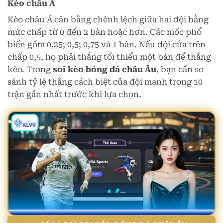
Kèo châu Á
Kèo châu Á cân bằng chênh lệch giữa hai đội bằng
mức chấp từ 0 đến 2 bàn hoặc hơn. Các mốc phổ
biến gồm 0,25; 0,5; 0,75 và 1 bàn. Nếu đội cửa trên
chấp 0,5, họ phải thắng tối thiểu một bàn để thắng
kèo. Trong
soi kèo bóng đá châu Âu
, bạn cần so
sánh tỷ lệ thắng cách biệt của đội mạnh trong 10
trận gần nhất trước khi lựa chọn.