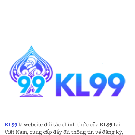
Cá
Phục
Hiểu
Siêu
Giấc
Thị
Mơ
Đa
Làm
Dạng
Giàu
Thị
Hiếu
Gặt
Hái
Tiềm
Năng
To
Lớn
KL99
là website đối tác chính thức của
KL99
tại
Việt Nam, cung cấp đầy đủ thông tin về đăng ký,