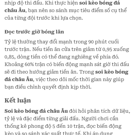
nhịp độ thi đấu. Khi thực hiện
soi kèo bóng đá
châu Âu
, bạn nên so sánh mục tiêu điểm số cụ thể
của từng đội trước khi lựa chọn.
Đọc trước giờ bóng lăn
Tỷ lệ thường thay đổi mạnh trong 90 phút cuối
trước trận. Nếu tiền ăn cửa trên giảm từ 0,95 xuống
0,85, dòng tiền có thể đang nghiêng về phía đó.
Khoảng 60% trận có biến động mạnh sát giờ thi đấu
sẽ đi theo hướng giảm tiền ăn. Trong
soi kèo bóng
đá châu Âu
, việc theo dõi mốc thời gian này giúp
bạn điều chỉnh quyết định kịp thời.
Kết luận
Soi kèo bóng đá châu Âu
đòi hỏi phân tích dữ liệu,
tỷ lệ và đặc điểm từng giải đấu. Người chơi cần
thống kê phong độ 5 đến 10 trận, đọc biến động
kèo và so sánh xác suất thực tế. Khi áp dụng