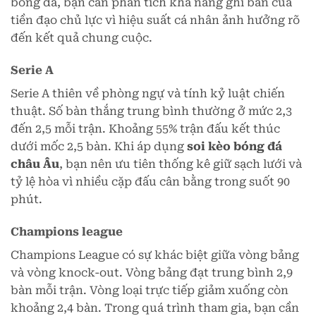
bóng đá, bạn cần phân tích khả năng ghi bàn của
tiền đạo chủ lực vì hiệu suất cá nhân ảnh hưởng rõ
đến kết quả chung cuộc.
Serie A
Serie A thiên về phòng ngự và tính kỷ luật chiến
thuật. Số bàn thắng trung bình thường ở mức 2,3
đến 2,5 mỗi trận. Khoảng 55% trận đấu kết thúc
dưới mốc 2,5 bàn. Khi áp dụng
soi kèo bóng đá
châu Âu
, bạn nên ưu tiên thống kê giữ sạch lưới và
tỷ lệ hòa vì nhiều cặp đấu cân bằng trong suốt 90
phút.
Champions league
Champions League có sự khác biệt giữa vòng bảng
và vòng knock-out. Vòng bảng đạt trung bình 2,9
bàn mỗi trận. Vòng loại trực tiếp giảm xuống còn
khoảng 2,4 bàn. Trong quá trình tham gia, bạn cần