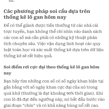
sử.
Các phương pháp soi cầu dựa trên
thống kê lô gan hôm nay
Để có thể giành được tiền thưởng từ các nhà cái
trực tuyến, bạn không thể chỉ nhìn vào danh sách
các con số mà cần phải có những kỹ thuật phân
tích chuyên sâu. Việc vận dụng linh hoạt các quy
luật toán học và xác suất thống kê dựa trên dữ liệu
thống kê sẽ rất hiệu quả.
Soi điểm rơi cực đại theo thống kê lô gan hôm
nay
Bạn hãy tìm những con số có số ngày khan hiện tại
gần bằng với số ngày khan cực đại của nó trong
quá khứ (thường là đạt khoảng 90% thời gian). Khi
con lô đã đạt đến ngưỡng này, nó bắt đầu bước vào
giai đoạn “chín” và có khả năng bùng nổ rất cao.