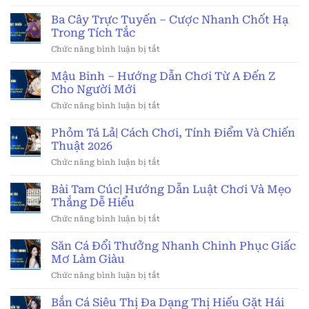
Sảnh
Mượt
SA
Ba Cây Trực Tuyến – Cược Nhanh Chốt Hạ
Thưởng
Casino
Về
Trong Tích Tắc
–
Tức
ở
Chức năng bình luận bị tắt
Không
Thì
Ba
Gian
Cây
Mậu Binh – Hướng Dẫn Chơi Từ A Đến Z
Cược
Trực
Live
Cho Người Mới
Tuyến
Hấp
ở
Chức năng bình luận bị tắt
–
Dẫn
Mậu
Cược
Nhất
Binh
Phỏm Tá Lả| Cách Chơi, Tính Điểm Và Chiến
Nhanh
–
Chốt
Thuật 2026
Hướng
Hạ
ở
Chức năng bình luận bị tắt
Dẫn
Trong
Phỏm
Chơi
Tích
Tá
Bài Tam Cúc| Hướng Dẫn Luật Chơi Và Mẹo
Từ
Tắc
Lả|
A
Thắng Dễ Hiểu
Cách
Đến
ở
Chức năng bình luận bị tắt
Chơi,
Z
Bài
Tính
Cho
Tam
Săn Cá Đổi Thưởng Nhanh Chinh Phục Giấc
Điểm
Người
Cúc|
Và
Mơ Làm Giàu
Mới
Hướng
Chiến
ở
Chức năng bình luận bị tắt
Dẫn
Thuật
Săn
Luật
2026
Cá
Bắn Cá Siêu Thị Đa Dạng Thị Hiếu Gặt Hái
Chơi