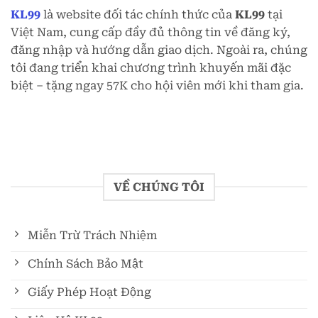
KL99
là website đối tác chính thức của
KL99
tại
Việt Nam, cung cấp đầy đủ thông tin về đăng ký,
đăng nhập và hướng dẫn giao dịch. Ngoài ra, chúng
tôi đang triển khai chương trình khuyến mãi đặc
biệt – tặng ngay 57K cho hội viên mới khi tham gia.
VỀ CHÚNG TÔI
Miễn Trừ Trách Nhiệm
Chính Sách Bảo Mật
Giấy Phép Hoạt Động