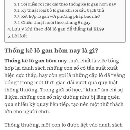
Soi điểm rơi cực đại theo thống kê lô gan hôm nay
Kỹ thuật loại bỏ lô gan khi soi cầu bạch thủ
Kết hợp lô gan với phương pháp bạc nhớ
Chiến thuật nuôi theo khung 5 ngày
Lưu ý khi theo dõi lô gan để thắng tại KL99
Lời kết
Thống kê lô gan hôm nay là gì?
Thống kê lô gan hôm nay
thực chất là việc tổng
hợp lại danh sách những con số có tần suất xuất
hiện cực thấp, hay còn gọi là những cặp lô đã “vắng
bóng” trong một thời gian dài vượt quá quy luật
thông thường. Trong giới số học, “khan” ám chỉ sự
lì lợm, những con số này dường như bị lãng quên
qua nhiều kỳ quay liên tiếp, tạo nên một thử thách
lớn cho người chơi.
Thông thường, một con lô được liệt vào danh sách