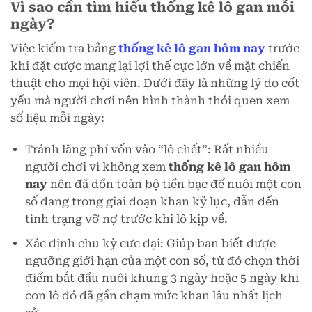
Vì sao cần tìm hiểu thống kê lô gan mỗi
ngày?
Việc kiểm tra bảng
thống kê lô gan hôm nay
trước
khi đặt cược mang lại lợi thế cực lớn về mặt chiến
thuật cho mọi hội viên. Dưới đây là những lý do cốt
yếu mà người chơi nên hình thành thói quen xem
số liệu mỗi ngày:
Tránh lãng phí vốn vào “lô chết”: Rất nhiều
người chơi vì không xem
thống kê lô gan hôm
nay
nên đã dồn toàn bộ tiền bạc để nuôi một con
số đang trong giai đoạn khan kỷ lục, dẫn đến
tình trạng vỡ nợ trước khi lô kịp về.
Xác định chu kỳ cực đại: Giúp bạn biết được
ngưỡng giới hạn của một con số, từ đó chọn thời
điểm bắt đầu nuôi khung 3 ngày hoặc 5 ngày khi
con lô đó đã gần chạm mức khan lâu nhất lịch